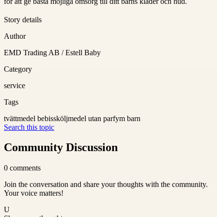
för att ge bästa möjliga omsorg till ditt barns kläder och hud.
Story details
Author
EMD Trading AB / Estell Baby
Category
service
Tags
tvättmedel bebis
sköljmedel utan parfym barn
Search this topic
Community Discussion
0
comments
Join the conversation and share your thoughts with the community.
Your voice matters!
U