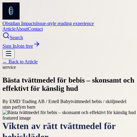
Obsidian Impacts
Issue-style reading experience
Article
About
Contact
Search
Sign In
Join free
← Back to
Article
service
Bästa tvättmedel för bebis – skonsamt och
effektivt för känslig hud
By
EMD Trading AB / Estell Baby
tvättmedel bebis / sköljmedel
utan parfym barn
Vikten av rätt tvättmedel för