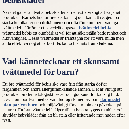
bebiskläder
När det gäller att tvätta bebiskläder är det extra viktigt att välja rätt
produkter. Barnets hud är mycket känslig och kan lätt reagera på
starka kemikalier och doftämnen som ofta förekommer i vanliga
tvättmedel. Därför är ett speciellt anpassat
tvättmedel bebis
tvättmedel bebis ett oumbärligt val för att säkerställa både renhet och
hudvänlighet. Dessa tvättmedel är framtagna för att vara milda men
ändå effektiva nog att ta bort fläckar och smuts från kläderna.
Vad kännetecknar ett skonsamt
tvättmedel för barn?
Ett bra tvättmedel för bebis ska vara fritt från starka dofter,
färgämnen och andra allergiframkallande ämnen. Det är viktigt att
produkten är dermatologiskt testad och godkänd för känslig hud.
Dessutom bör tvättmedlet vara biologiskt nedbrytbart
sköljmedel
utan parfym barn
och miljövänligt för att minimera påverkan på
naturen. Ett bra tvättmedel hjälper till att bevara tygets mjukhet och
skyddar babykläder från att bli stela eller irriterande mot huden efter
tvätt.