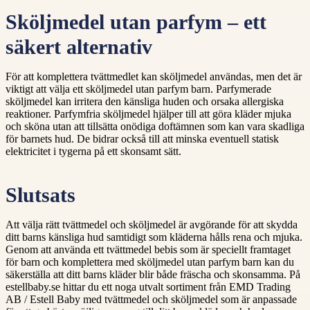
Sköljmedel utan parfym – ett
säkert alternativ
För att komplettera tvättmedlet kan sköljmedel användas, men det är
viktigt att välja ett sköljmedel utan parfym barn. Parfymerade
sköljmedel kan irritera den känsliga huden och orsaka allergiska
reaktioner. Parfymfria sköljmedel hjälper till att göra kläder mjuka
och sköna utan att tillsätta onödiga doftämnen som kan vara skadliga
för barnets hud. De bidrar också till att minska eventuell statisk
elektricitet i tygerna på ett skonsamt sätt.
Slutsats
Att välja rätt tvättmedel och sköljmedel är avgörande för att skydda
ditt barns känsliga hud samtidigt som kläderna hålls rena och mjuka.
Genom att använda ett tvättmedel bebis som är speciellt framtaget
för barn och komplettera med sköljmedel utan parfym barn kan du
säkerställa att ditt barns kläder blir både fräscha och skonsamma. På
estellbaby.se hittar du ett noga utvalt sortiment från EMD Trading
AB / Estell Baby med tvättmedel och sköljmedel som är anpassade