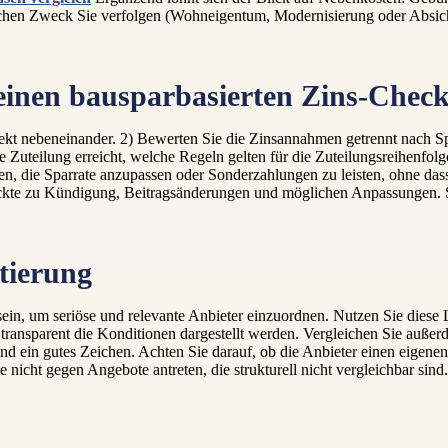
elchen Zweck Sie verfolgen (Wohneigentum, Modernisierung oder Absich
e einen bausparbasierten Zins-Chec
kt nebeneinander. 2) Bewerten Sie die Zinsannahmen getrennt nach Spa
e Zuteilung erreicht, welche Regeln gelten für die Zuteilungsreihenfol
n, die Sparrate anzupassen oder Sonderzahlungen zu leisten, ohne dass
ckte zu Kündigung, Beitragsänderungen und möglichen Anpassungen. So 
tierung
sein, um seriöse und relevante Anbieter einzuordnen. Nutzen Sie diese L
e transparent die Konditionen dargestellt werden. Vergleichen Sie auße
d ein gutes Zeichen. Achten Sie darauf, ob die Anbieter einen eigenen
Sie nicht gegen Angebote antreten, die strukturell nicht vergleichbar sind.