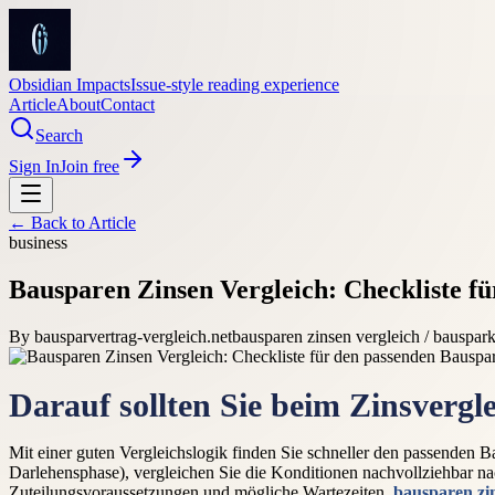
Obsidian Impacts
Issue-style reading experience
Article
About
Contact
Search
Sign In
Join free
← Back to
Article
business
Bausparen Zinsen Vergleich: Checkliste fü
By
bausparvertrag-vergleich.net
bausparen zinsen vergleich / bauspark
Darauf sollten Sie beim Zinsvergl
Mit einer guten Vergleichslogik finden Sie schneller den passenden B
Darlehensphase), vergleichen Sie die Konditionen nachvollziehbar 
Zuteilungsvoraussetzungen und mögliche Wartezeiten.
bausparen zin