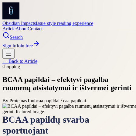
Obsidian Impacts
Issue-style reading experience
Article
About
Contact
Search
Sign In
Join free
← Back to
Article
shopping
BCAA papildai – efektyvi pagalba
raumenų atsistatymui ir ištvermei gerinti
By
ProteinasTau
bcaa papildai / eaa papildai
BCAA papildų svarba
sportuojant