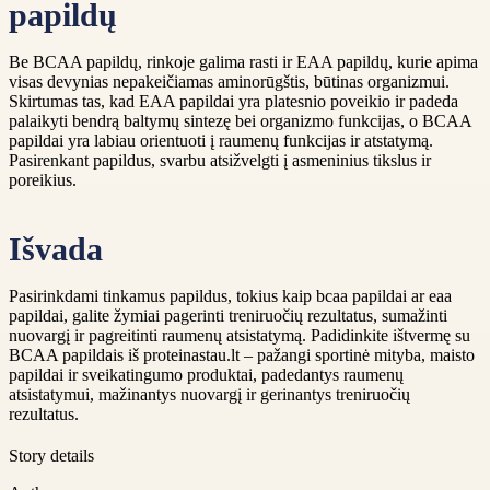
papildų
Be BCAA papildų, rinkoje galima rasti ir EAA papildų, kurie apima
visas devynias nepakeičiamas aminorūgštis, būtinas organizmui.
Skirtumas tas, kad EAA papildai yra platesnio poveikio ir padeda
palaikyti bendrą baltymų sintezę bei organizmo funkcijas, o BCAA
papildai yra labiau orientuoti į raumenų funkcijas ir atstatymą.
Pasirenkant papildus, svarbu atsižvelgti į asmeninius tikslus ir
poreikius.
Išvada
Pasirinkdami tinkamus papildus, tokius kaip bcaa papildai ar eaa
papildai, galite žymiai pagerinti treniruočių rezultatus, sumažinti
nuovargį ir pagreitinti raumenų atsistatymą. Padidinkite ištvermę su
BCAA papildais iš proteinastau.lt – pažangi sportinė mityba, maisto
papildai ir sveikatingumo produktai, padedantys raumenų
atsistatymui, mažinantys nuovargį ir gerinantys treniruočių
rezultatus.
Story details