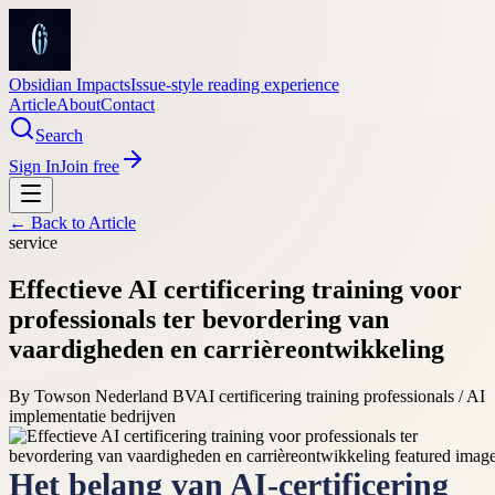
Obsidian Impacts
Issue-style reading experience
Article
About
Contact
Search
Sign In
Join free
← Back to
Article
service
Effectieve AI certificering training voor
professionals ter bevordering van
vaardigheden en carrièreontwikkeling
By
Towson Nederland BV
AI certificering training professionals / AI
implementatie bedrijven
Het belang van AI-certificering