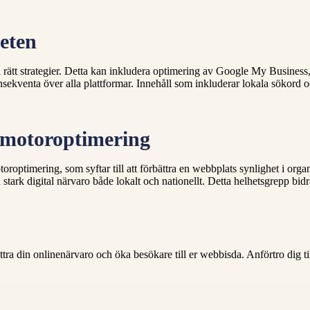
heten
rätt strategier. Detta kan inkludera optimering av Google My Business, at
kventa över alla plattformar. Innehåll som inkluderar lokala sökord o
kmotoroptimering
roptimering, som syftar till att förbättra en webbplats synlighet i or
tark digital närvaro både lokalt och nationellt. Detta helhetsgrepp bidrar
din onlinenärvaro och öka besökare till er webbisda. Anförtro dig till e