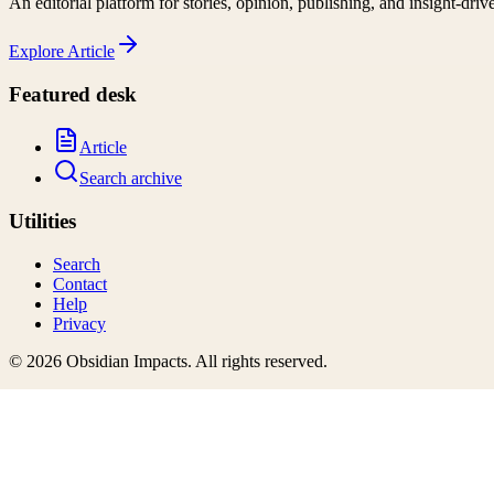
An editorial platform for stories, opinion, publishing, and insight-driv
Explore
Article
Featured desk
Article
Search archive
Utilities
Search
Contact
Help
Privacy
©
2026
Obsidian Impacts
. All rights reserved.