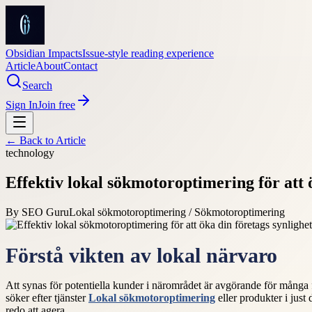
Obsidian Impacts
Issue-style reading experience
Article
About
Contact
Search
Sign In
Join free
← Back to
Article
technology
Effektiv lokal sökmotoroptimering för att ö
By
SEO Guru
Lokal sökmotoroptimering / Sökmotoroptimering
Förstå vikten av lokal närvaro
Att synas för potentiella kunder i närområdet är avgörande för många
söker efter tjänster
Lokal sökmotoroptimering
eller produkter i jus
redo att agera.