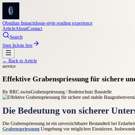
Obsidian Impacts
Issue-style reading experience
Article
About
Contact
Search
Sign In
Join free
← Back to
Article
service
Effektive Grabenspriessung für sichere u
By
BRC.swiss
Grabenspriessung / Bodenschutz Baustelle
Die Bedeutung von sicherer Unte
Die Grabenspriessung ist ein unverzichtbarer Bestandteil bei Erdarbei
Grabenspriessung
Umgebung vor möglichen Einstürzen. Insbesondere