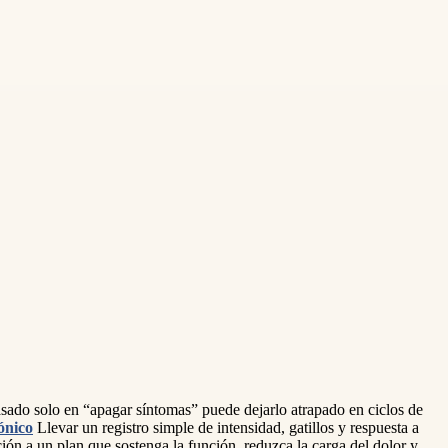
basado solo en “apagar síntomas” puede dejarlo atrapado en ciclos de
ónico
Llevar un registro simple de intensidad, gatillos y respuesta a
ción a un plan que sostenga la función, reduzca la carga del dolor y