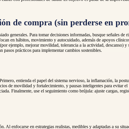
ión de compra (sin perderse en pr
do generales. Para tomar decisiones informadas, busque señales de rig
nfocan en hábitos, movimiento y autocuidado, además de apoyos clínico
s (por ejemplo, mejorar movilidad, tolerancia a la actividad, descanso) 
can pasos prácticos para implementar cambios sostenibles.
mero, entienda el papel del sistema nervioso, la inflamación, la postura
cios de movilidad y fortalecimiento, y pausas inteligentes para evitar e
sociada. Finalmente, use el seguimiento como brújula: ajuste cargas, regis
n. Al enfocarse en estrategias realistas, medibles y adaptadas a su situ