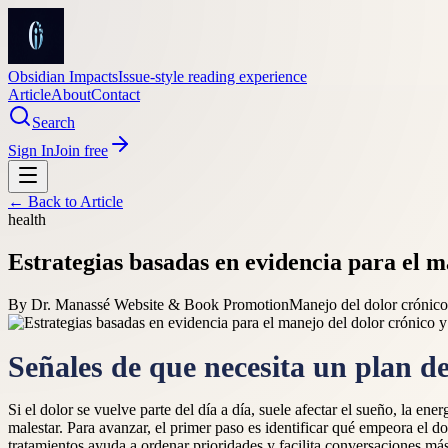
Obsidian Impacts
Issue-style reading experience
Article
About
Contact
Search
Sign In
Join free
← Back to
Article
health
Estrategias basadas en evidencia para el m
By
Dr. Manassé Website & Book Promotion
Manejo del dolor crónico
Señales de que necesita un plan d
Si el dolor se vuelve parte del día a día, suele afectar el sueño, la 
malestar. Para avanzar, el primer paso es identificar qué empeora el d
tratamientos ayuda a ordenar prioridades y facilita conversaciones más