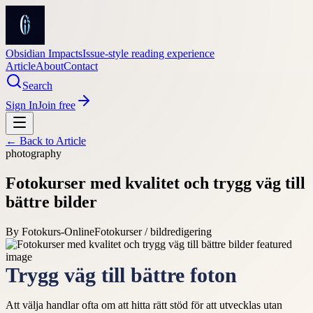
Obsidian Impacts
Issue-style reading experience
Article
About
Contact
Search
Sign In
Join free
← Back to
Article
photography
Fotokurser med kvalitet och trygg väg till
bättre bilder
By
Fotokurs-Online
Fotokurser / bildredigering
Trygg väg till bättre foton
Att välja handlar ofta om att hitta rätt stöd för att utvecklas utan