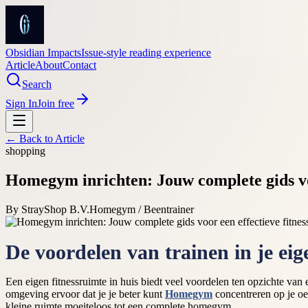
Obsidian Impacts
Issue-style reading experience
Article
About
Contact
Search
Sign In
Join free
← Back to
Article
shopping
Homegym inrichten: Jouw complete gids voo
By
StrayShop B.V.
Homegym / Beentrainer
De voordelen van trainen in je ei
Een eigen fitnessruimte in huis biedt veel voordelen ten opzichte van 
omgeving ervoor dat je je beter kunt
Homegym
concentreren op je oef
kleine ruimte moeiteloos tot een complete homegym.