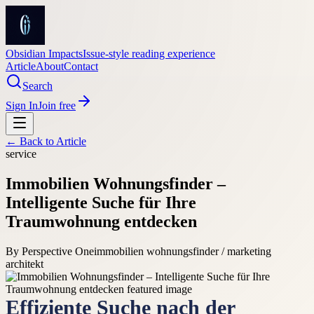
Obsidian Impacts
Issue-style reading experience
Article
About
Contact
Search
Sign In
Join free
← Back to
Article
service
Immobilien Wohnungsfinder –
Intelligente Suche für Ihre
Traumwohnung entdecken
By
Perspective One
immobilien wohnungsfinder / marketing
architekt
Effiziente Suche nach der