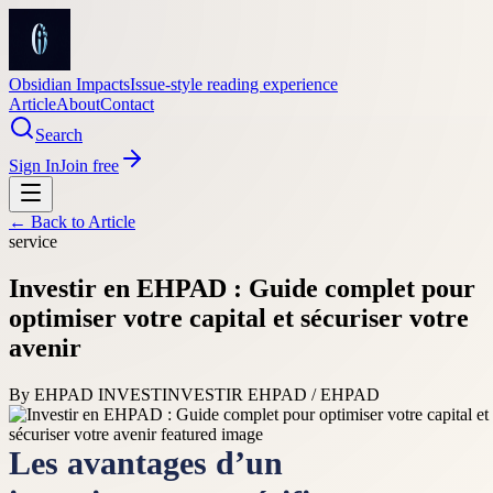
Obsidian Impacts
Issue-style reading experience
Article
About
Contact
Search
Sign In
Join free
← Back to
Article
service
Investir en EHPAD : Guide complet pour
optimiser votre capital et sécuriser votre
avenir
By
EHPAD INVEST
INVESTIR EHPAD / EHPAD
Les avantages d’un