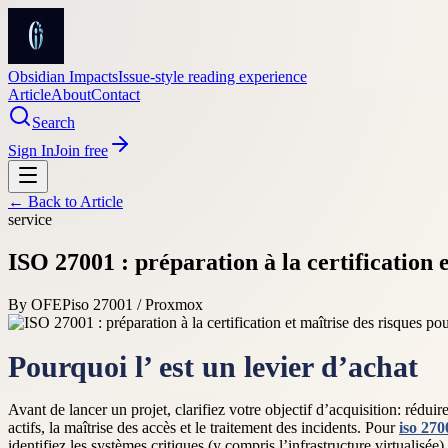
Obsidian Impacts
Issue-style reading experience
Article
About
Contact
Search
Sign In
Join free
← Back to
Article
service
ISO 27001 : préparation à la certification e
By
OFEP
iso 27001 / Proxmox
Pourquoi l’ est un levier d’achat
Avant de lancer un projet, clarifiez votre objectif d’acquisition: réduire
actifs, la maîtrise des accès et le traitement des incidents. Pour
iso 270
identifiez les systèmes critiques (y compris l’infrastructure virtualisée)