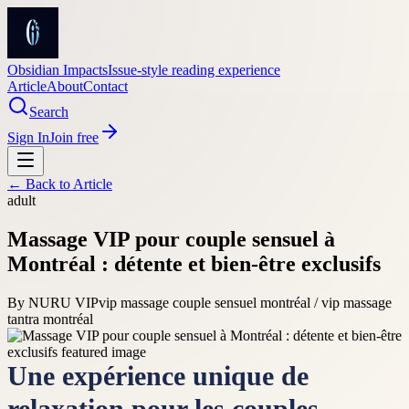
Obsidian Impacts
Issue-style reading experience
Article
About
Contact
Search
Sign In
Join free
← Back to
Article
adult
Massage VIP pour couple sensuel à
Montréal : détente et bien-être exclusifs
By
NURU VIP
vip massage couple sensuel montréal / vip massage
tantra montréal
Une expérience unique de