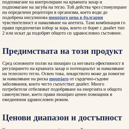
подпомагане на контролиране на кръвната захар и
подпомагане на загуба на тегло. Той действа чрез стимулиране
на определени рецептори в организма, което води до
подобрена инсулинова
mounjaro цена в българия
чувствителност и намаляване на апетита. Тази комбинация го
прави предпочитан избор за хора, които се борят с диабет тип
2 или искат да подобрят общото си здравословно състояние.
Предимствата на този продукт
Сред основните ползи на mounjaro са неговата ефективност в
регулирането на кръвната захар и потенциалът за намаляване
на телесното тегло. Освен това, лекарството може да помогне
за намаляване на риска
mounjaro
от сърдечно-съдови
заболявания, които често съпътстват диабет. Много
потребители отбелязват подобряване на енергията и общото
самочувствие, което прави mounjaro ценен помощник в
ежедневния здравословен режим.
Ценови диапазон и достъпност