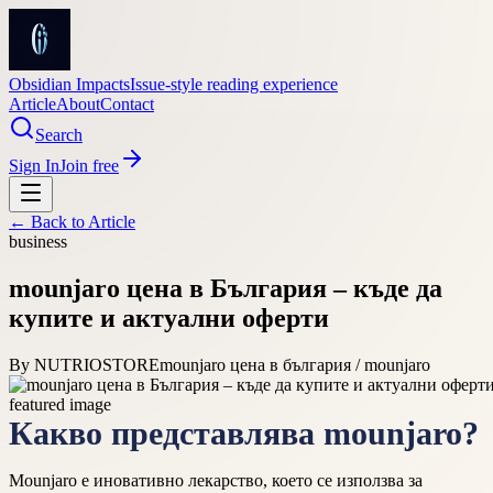
Obsidian Impacts
Issue-style reading experience
Article
About
Contact
Search
Sign In
Join free
← Back to
Article
business
mounjaro цена в България – къде да
купите и актуални оферти
By
NUTRIOSTORE
mounjaro цена в българия / mounjaro
Какво представлява mounjaro?
Mounjaro е иновативно лекарство, което се използва за