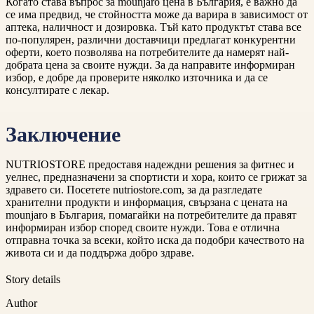
Когато става въпрос за mounjaro цена в България, е важно да
се има предвид, че стойността може да варира в зависимост от
аптека, наличност и дозировка. Тъй като продуктът става все
по-популярен, различни доставчици предлагат конкурентни
оферти, което позволява на потребителите да намерят най-
добрата цена за своите нужди. За да направите информиран
избор, е добре да проверите няколко източника и да се
консултирате с лекар.
Заключение
NUTRIOSTORE предоставя надеждни решения за фитнес и
уелнес, предназначени за спортисти и хора, които се грижат за
здравето си. Посетете nutriostore.com, за да разгледате
хранителни продукти и информация, свързана с цената на
mounjaro в България, помагайки на потребителите да правят
информиран избор според своите нужди. Това е отлична
отправна точка за всеки, който иска да подобри качеството на
живота си и да поддържа добро здраве.
Story details
Author