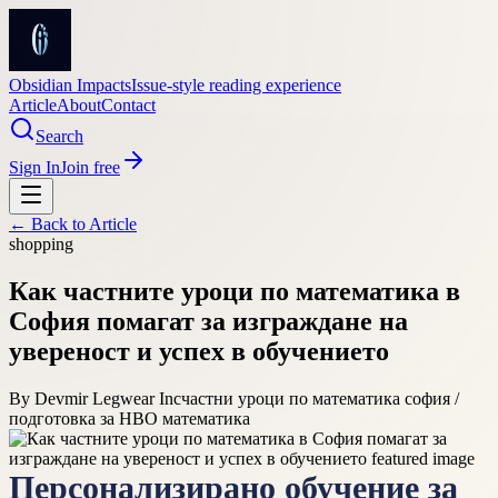
Obsidian Impacts
Issue-style reading experience
Article
About
Contact
Search
Sign In
Join free
← Back to
Article
shopping
Как частните уроци по математика в
София помагат за изграждане на
увереност и успех в обучението
By
Devmir Legwear Inc
частни уроци по математика софия /
подготовка за НВО математика
Персонализирано обучение за