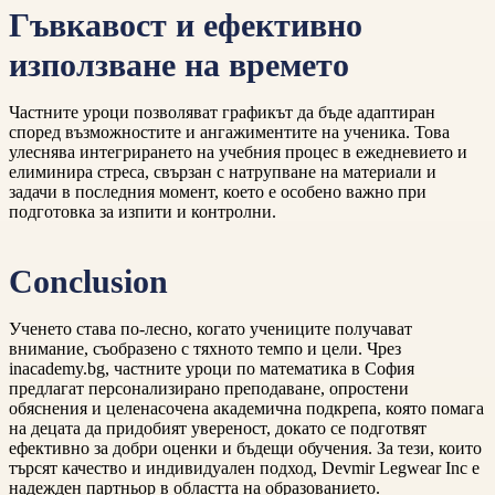
Гъвкавост и ефективно
използване на времето
Частните уроци позволяват графикът да бъде адаптиран
според възможностите и ангажиментите на ученика. Това
улеснява интегрирането на учебния процес в ежедневието и
елиминира стреса, свързан с натрупване на материали и
задачи в последния момент, което е особено важно при
подготовка за изпити и контролни.
Conclusion
Ученето става по-лесно, когато учениците получават
внимание, съобразено с тяхното темпо и цели. Чрез
inacademy.bg, частните уроци по математика в София
предлагат персонализирано преподаване, опростени
обяснения и целенасочена академична подкрепа, която помага
на децата да придобият увереност, докато се подготвят
ефективно за добри оценки и бъдещи обучения. За тези, които
търсят качество и индивидуален подход, Devmir Legwear Inc е
надежден партньор в областта на образованието.