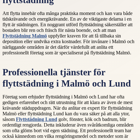
flyttstädning
Att flytta innebär ofta många praktiska moment och kan vara både
tidskrävande och energikrävande. En av de viktigaste delarna i en
flytt är städningen. En noggrant utförd flyttstädning säkerställer att
bostaden blir ren och fräsch för nästa boende, och att man
Flyttstädning Malmö
uppfyller kraven för att få tillbaka sin
deposition eller undvika extra kostnader. För invånare i Malmö och
närliggande områden är det därför värdefullt att anlita ett
professionellt företag som är specialiserat på flyttstädning Malmö.
Professionella tjänster för
flyttstädning i Malmö och Lund
Företag som erbjuder flyttstädning i Malmö och Lund har ofta
gedigen erfarenhet och rätt utrustning för att klara av även de mest
krävande städuppdragen. När du anlitar en expert för flyttstädning
Malmö eller flyttstädning Lund kan du vara säker på att alla ytor,
såsom
Flyttstädning Lund
golv, fönster, kök och badrum, blir
ordentligt rengjorda. Detta inkluderar även svåråtkomliga områden
som ofta glöms bort vid egen städning. Ett professionellt team har
också kännedom om vilka rengöringsmedel och metoder som är