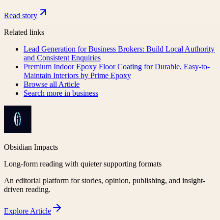
Read story
Related links
Lead Generation for Business Brokers: Build Local Authority
and Consistent Enquiries
Premium Indoor Epoxy Floor Coating for Durable, Easy-to-
Maintain Interiors by Prime Epoxy
Browse all
Article
Search more in
business
Obsidian Impacts
Long-form reading with quieter supporting formats
An editorial platform for stories, opinion, publishing, and insight-
driven reading.
Explore
Article