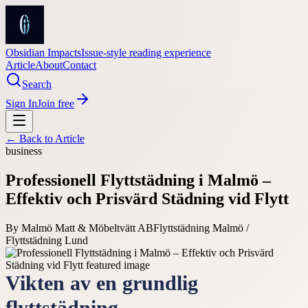
Obsidian Impacts
Issue-style reading experience
Article
About
Contact
Search
Sign In
Join free
← Back to
Article
business
Professionell Flyttstädning i Malmö –
Effektiv och Prisvärd Städning vid Flytt
By
Malmö Matt & Möbeltvätt AB
Flyttstädning Malmö /
Flyttstädning Lund
Vikten av en grundlig