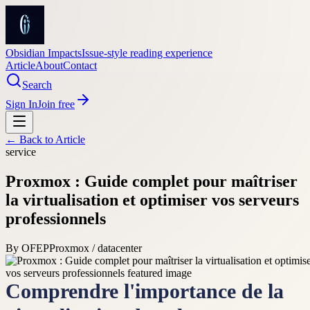
Obsidian Impacts
Issue-style reading experience
Article
About
Contact
Search
Sign In
Join free
← Back to
Article
service
Proxmox : Guide complet pour maîtriser
la virtualisation et optimiser vos serveurs
professionnels
By
OFEP
Proxmox / datacenter
Comprendre l'importance de la