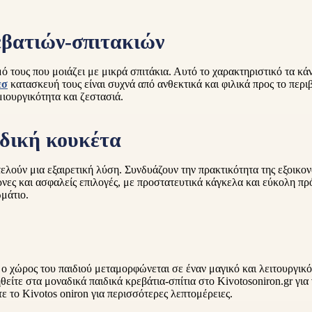
εβατιών-σπιτακιών
 τους που μοιάζει με μικρά σπιτάκια. Αυτό το χαρακτηριστικό τα κάνε
εσ
κατασκευή τους είναι συχνά από ανθεκτικά και φιλικά προς το περι
μιουργικότητα και ζεστασιά.
ιδική κουκέτα
οτελούν μια εξαιρετική λύση. Συνδυάζουν την πρακτικότητα της εξοικ
ρνες και ασφαλείς επιλογές, με προστατευτικά κάγκελα και εύκολη πρ
μάτιο.
, ο χώρος του παιδιού μεταμορφώνεται σε έναν μαγικό και λειτουργικό
ηθείτε στα μοναδικά παιδικά κρεβάτια-σπίτια στο Kivotosoniron.gr γι
ε το Kivotos oniron για περισσότερες λεπτομέρειες.