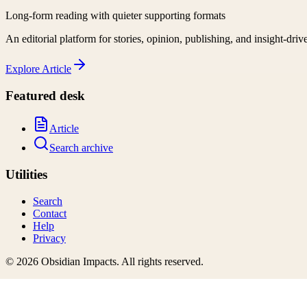
Long-form reading with quieter supporting formats
An editorial platform for stories, opinion, publishing, and insight-driv
Explore
Article
Featured desk
Article
Search archive
Utilities
Search
Contact
Help
Privacy
©
2026
Obsidian Impacts
. All rights reserved.