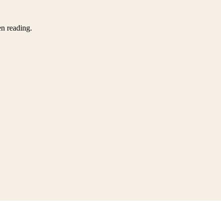
en reading.