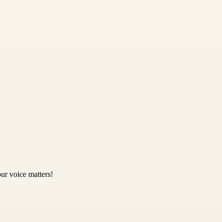
ur voice matters!