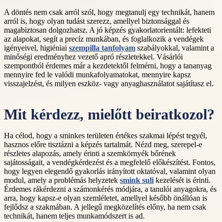
A döntés nem csak arról szól, hogy megtanulj egy technikát, hanem
arról is, hogy olyan tudást szerezz, amellyel biztonsággal és
magabiztosan dolgozhatsz. A jó képzés gyakorlatorientált: lefekteti
az alapokat, segít a precíz munkában, és foglalkozik a vendégek
igényeivel, higiéniai
szempilla tanfolyam
szabályokkal, valamint a
minőségi eredményhez vezető apró részletekkel. Vásárlói
szempontból érdemes már a kezdetektől felmérni, hogy a tananyag
mennyire fed le valódi munkafolyamatokat, mennyire kapsz
visszajelzést, és milyen eszköz- vagy anyaghasználatot sajátítasz el.
Mit kérdezz, mielőtt beiratkozol?
Ha célod, hogy a sminkes területen értékes szakmai lépést tegyél,
hasznos előre tisztázni a képzés tartalmát. Nézd meg, szerepel-e
részletes alapozás, amely érinti a szemkörnyék bőrének
sajátosságait, a vendégkérdezést és a megfelelő előkészítést. Fontos,
hogy legyen elegendő gyakorlás irányított oktatóval, valamint olyan
modul, amely a problémás helyzetek
smink suli
kezelését is érinti.
Érdemes rákérdezni a számonkérés módjára, a tanulói anyagokra, és
arra, hogy kapsz-e olyan szemléletet, amellyel később önállóan is
fejlődsz a szakmában. A jellegű megközelítés előny, ha nem csak
technikát, hanem teljes munkamódszert is ad.