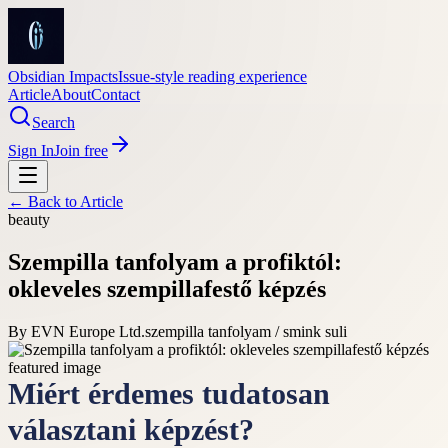
Obsidian Impacts
Issue-style reading experience
Article
About
Contact
Search
Sign In
Join free
← Back to
Article
beauty
Szempilla tanfolyam a profiktól:
okleveles szempillafestő képzés
By
EVN Europe Ltd.
szempilla tanfolyam / smink suli
Miért érdemes tudatosan
választani képzést?