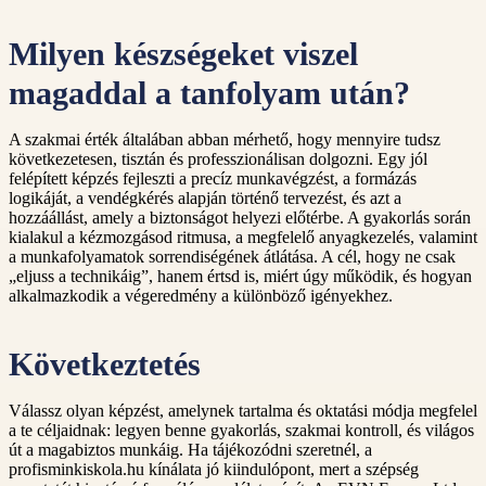
Milyen készségeket viszel
magaddal a tanfolyam után?
A szakmai érték általában abban mérhető, hogy mennyire tudsz
következetesen, tisztán és professzionálisan dolgozni. Egy jól
felépített képzés fejleszti a precíz munkavégzést, a formázás
logikáját, a vendégkérés alapján történő tervezést, és azt a
hozzáállást, amely a biztonságot helyezi előtérbe. A gyakorlás során
kialakul a kézmozgásod ritmusa, a megfelelő anyagkezelés, valamint
a munkafolyamatok sorrendiségének átlátása. A cél, hogy ne csak
„eljuss a technikáig”, hanem értsd is, miért úgy működik, és hogyan
alkalmazkodik a végeredmény a különböző igényekhez.
Következtetés
Válassz olyan képzést, amelynek tartalma és oktatási módja megfelel
a te céljaidnak: legyen benne gyakorlás, szakmai kontroll, és világos
út a magabiztos munkáig. Ha tájékozódni szeretnél, a
profisminkiskola.hu kínálata jó kiindulópont, mert a szépség