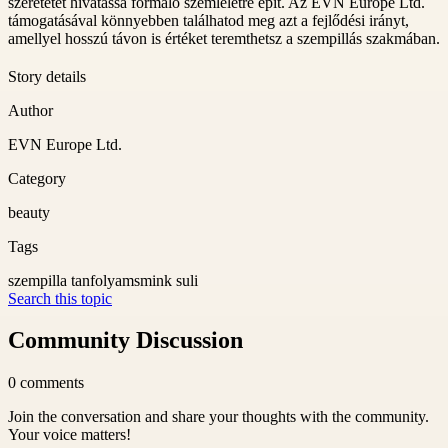
szeretetét hivatássá formáló szemléletre épít. Az EVN Europe Ltd.
támogatásával könnyebben találhatod meg azt a fejlődési irányt,
amellyel hosszú távon is értéket teremthetsz a szempillás szakmában.
Story details
Author
EVN Europe Ltd.
Category
beauty
Tags
szempilla tanfolyam
smink suli
Search this topic
Community Discussion
0
comments
Join the conversation and share your thoughts with the community.
Your voice matters!