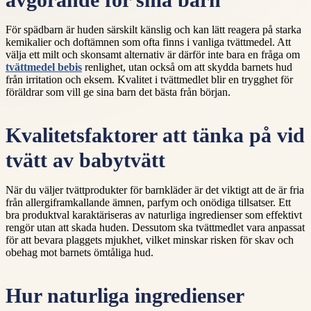
avgörande för små barn
För spädbarn är huden särskilt känslig och kan lätt reagera på starka
kemikalier och doftämnen som ofta finns i vanliga tvättmedel. Att
välja ett milt och skonsamt alternativ är därför inte bara en fråga om
tvättmedel bebis
renlighet, utan också om att skydda barnets hud
från irritation och eksem. Kvalitet i tvättmedlet blir en trygghet för
föräldrar som vill ge sina barn det bästa från början.
Kvalitetsfaktorer att tänka på vid
tvätt av babytvätt
När du väljer tvättprodukter för barnkläder är det viktigt att de är fria
från allergiframkallande ämnen, parfym och onödiga tillsatser. Ett
bra produktval karaktäriseras av naturliga ingredienser som effektivt
rengör utan att skada huden. Dessutom ska tvättmedlet vara anpassat
för att bevara plaggets mjukhet, vilket minskar risken för skav och
obehag mot barnets ömtåliga hud.
Hur naturliga ingredienser