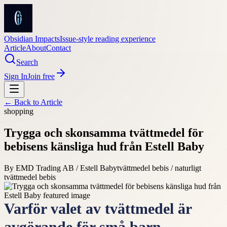
Obsidian Impacts
Issue-style reading experience
Article
About
Contact
Search
Sign In
Join free
← Back to
Article
shopping
Trygga och skonsamma tvättmedel för
bebisens känsliga hud från Estell Baby
By
EMD Trading AB / Estell Baby
tvättmedel bebis / naturligt
tvättmedel bebis
Varför valet av tvättmedel är