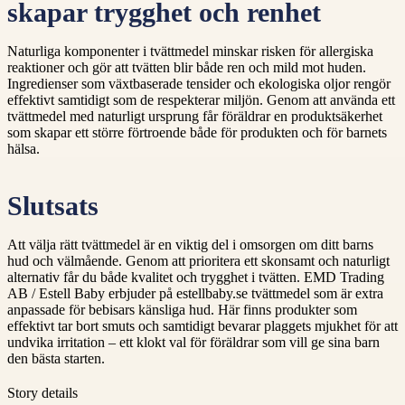
skapar trygghet och renhet
Naturliga komponenter i tvättmedel minskar risken för allergiska
reaktioner och gör att tvätten blir både ren och mild mot huden.
Ingredienser som växtbaserade tensider och ekologiska oljor rengör
effektivt samtidigt som de respekterar miljön. Genom att använda ett
tvättmedel med naturligt ursprung får föräldrar en produktsäkerhet
som skapar ett större förtroende både för produkten och för barnets
hälsa.
Slutsats
Att välja rätt tvättmedel är en viktig del i omsorgen om ditt barns
hud och välmående. Genom att prioritera ett skonsamt och naturligt
alternativ får du både kvalitet och trygghet i tvätten. EMD Trading
AB / Estell Baby erbjuder på estellbaby.se tvättmedel som är extra
anpassade för bebisars känsliga hud. Här finns produkter som
effektivt tar bort smuts och samtidigt bevarar plaggets mjukhet för att
undvika irritation – ett klokt val för föräldrar som vill ge sina barn
den bästa starten.
Story details