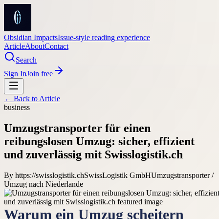
Obsidian Impacts
Issue-style reading experience
Article
About
Contact
Search
Sign In
Join free
← Back to
Article
business
Umzugstransporter für einen
reibungslosen Umzug: sicher, effizient
und zuverlässig mit Swisslogistik.ch
By
https://swisslogistik.chSwissLogistik GmbH
Umzugstransporter /
Umzug nach Niederlande
Warum ein Umzug scheitern