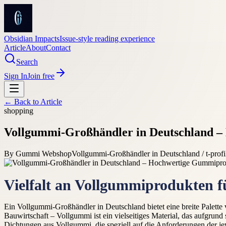
Obsidian Impacts
Issue-style reading experience
Article
About
Contact
Search
Sign In
Join free
← Back to
Article
shopping
Vollgummi-Großhändler in Deutschland –
By
Gummi Webshop
Vollgummi-Großhändler in Deutschland / t-prof
Vielfalt an Vollgummiprodukten f
Ein Vollgummi-Großhändler in Deutschland bietet eine breite Palett
Bauwirtschaft – Vollgummi ist ein vielseitiges Material, das aufgrund 
Dichtungen aus Vollgummi, die speziell auf die Anforderungen der j