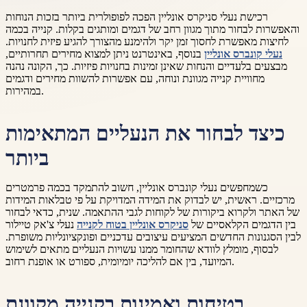
רכישת נעלי סניקרס אונליין הפכה לפופולרית ביותר בזכות הנוחות
והאפשרות לבחור מתוך מגוון רחב של דגמים ומותגים בקלות. קנייה בכמה
לחיצות מאפשרת לחסוך זמן יקר ולהימנע מהצורך להגיע פיזית לחנויות.
נעלי קונברס אונליין
בנוסף, באינטרנט ניתן למצוא מחירים תחרותיים,
מבצעים בלעדיים והנחות שאינן זמינות בחנויות פיזיות. כך, הקונה נהנה
מחוויית קנייה מגוונת ונוחה, עם אפשרות להשוות מחירים ודגמים
במהירות.
כיצד לבחור את הנעליים המתאימות
ביותר
כשמחפשים נעלי קונברס אונליין, חשוב להתמקד בכמה פרמטרים
מרכזיים. ראשית, יש לבדוק את המידה המדויקת על פי טבלאות המידות
של האתר ולקרוא ביקורות של לקוחות לגבי ההתאמה. שנית, כדאי לבחור
בין הדגמים הקלאסיים של
סניקרס אונליין בטוח לקנייה
נעלי צ'אק טיילור
לבין הסגנונות החדשים המציעים עיצובים עדכניים ופונקציונליות משופרת.
לבסוף, מומלץ לוודא שהחומר ממנו עשויות הנעליים מתאים לשימוש
המיועד, בין אם להליכה יומיומית, ספורט או אופנת רחוב.
בטיחות ואמינות בקנייה מקוונת