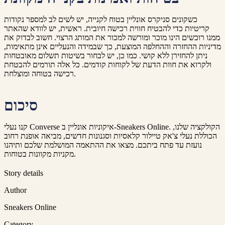
כשקונים סניקרס אונליין בטוח לקנייה, יש לשים לב למספר נקודות
קריטיות כדי להבטיח חווית רכישה חיובית. ראשית, יש לוודא שהאתר
ממנו רוכשים הינו מוכר ומורשה למכור את המותג הרצוי. חשוב לבדוק את
מדיניות ההחזרה וההחלפה המוצעת, כך שבמידה והנעליים אינן מתאימות,
ניתן להחזירן ללא קושי. כמו כן, יש לבחור בשיטות תשלום מאובטחות
ולקרוא את חוות הדעת של לקוחות קודמים. כל אלה תורמים להבטחת
רכישה בטוחה ומוצלחת.
סיכום
קנו נעלי Converse איקוניות אונליין ב-Sneakers Online. הקולקציה שלנו,
הכוללת נעלי צ'אק טיילור קלאסיות וסגנונות חדשים, מביאה אופנת רחוב
נועזת עד פתח ביתכם. מצאו את ההתאמה המושלמת שלכם ותיהנו
מקניות מקוונות בטוחות.
Story details
Author
Sneakers Online
Category