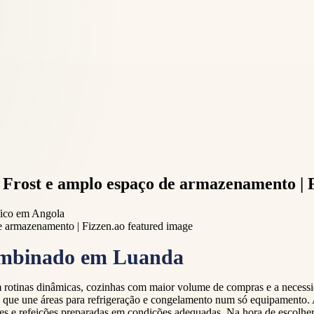
Frost e amplo espaço de armazenamento | 
ífico em Angola
 combinado em Luanda
m rotinas dinâmicas, cozinhas com maior volume de compras e a necessi
á que une áreas para refrigeração e congelamento num só equipamento.
s e refeições preparadas em condições adequadas. Na hora de escolher, v