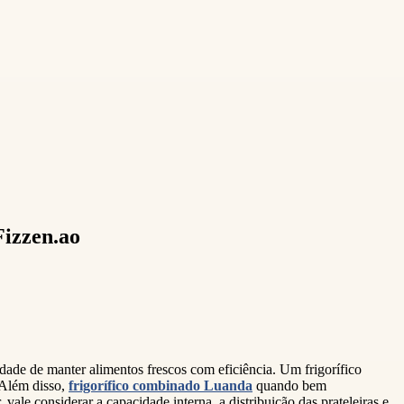
Fizzen.ao
dade de manter alimentos frescos com eficiência. Um frigorífico
 Além disso,
frigorífico combinado Luanda
quando bem
ale considerar a capacidade interna, a distribuição das prateleiras e