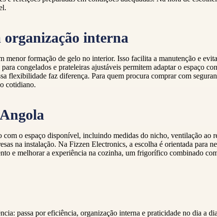
el.
a organização interna
 menor formação de gelo no interior. Isso facilita a manutenção e evita
s para congelados e prateleiras ajustáveis permitem adaptar o espaço c
 essa flexibilidade faz diferença. Para quem procura comprar com segura
o cotidiano.
 Angola
 com o espaço disponível, incluindo medidas do nicho, ventilação ao re
resas na instalação. Na Fizzen Electronics, a escolha é orientada para 
mento e melhorar a experiência na cozinha, um frigorífico combinado co
ia: passa por eficiência, organização interna e praticidade no dia a d