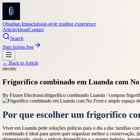
Obsidian Impacts
Issue-style reading experience
Article
About
Contact
Search
Sign In
Join free
← Back to
Article
electric
Frigorífico combinado em Luanda com No 
By
Fizzen Electronics
frigorífico combinado Luanda / comprar frigor
Por que escolher um frigorífico
Viver em Luanda pede soluções práticas para o dia a dia: famílias co
combinado é ideal para quem quer organizar melhor a conservação, j
dimensionado, ajuda a reduzir desperdícios e a manter bebidas, legume