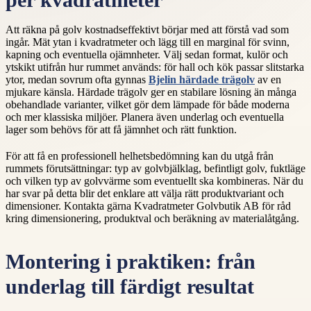
per kvadratmeter
Att räkna på golv kostnadseffektivt börjar med att förstå vad som
ingår. Mät ytan i kvadratmeter och lägg till en marginal för svinn,
kapning och eventuella ojämnheter. Välj sedan format, kulör och
ytskikt utifrån hur rummet används: för hall och kök passar slitstarka
ytor, medan sovrum ofta gynnas
Bjelin härdade trägolv
av en
mjukare känsla. Härdade trägolv ger en stabilare lösning än många
obehandlade varianter, vilket gör dem lämpade för både moderna
och mer klassiska miljöer. Planera även underlag och eventuella
lager som behövs för att få jämnhet och rätt funktion.
För att få en professionell helhetsbedömning kan du utgå från
rummets förutsättningar: typ av golvbjälklag, befintligt golv, fuktläge
och vilken typ av golvvärme som eventuellt ska kombineras. När du
har svar på detta blir det enklare att välja rätt produktvariant och
dimensioner. Kontakta gärna Kvadratmeter Golvbutik AB för råd
kring dimensionering, produktval och beräkning av materialåtgång.
Montering i praktiken: från
underlag till färdigt resultat