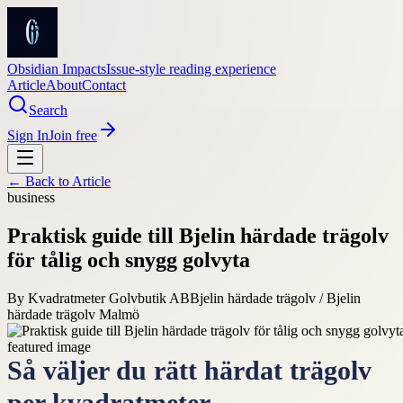
Obsidian Impacts
Issue-style reading experience
Article
About
Contact
Search
Sign In
Join free
← Back to
Article
business
Praktisk guide till Bjelin härdade trägolv
för tålig och snygg golvyta
By
Kvadratmeter Golvbutik AB
Bjelin härdade trägolv / Bjelin
härdade trägolv Malmö
Så väljer du rätt härdat trägolv