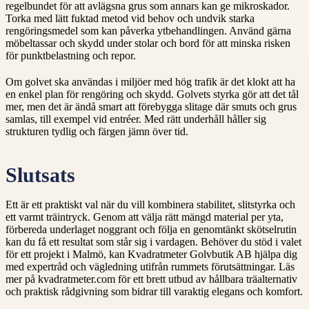
regelbundet för att avlägsna grus som annars kan ge mikroskador.
Torka med lätt fuktad metod vid behov och undvik starka
rengöringsmedel som kan påverka ytbehandlingen. Använd gärna
möbeltassar och skydd under stolar och bord för att minska risken
för punktbelastning och repor.
Om golvet ska användas i miljöer med hög trafik är det klokt att ha
en enkel plan för rengöring och skydd. Golvets styrka gör att det tål
mer, men det är ändå smart att förebygga slitage där smuts och grus
samlas, till exempel vid entréer. Med rätt underhåll håller sig
strukturen tydlig och färgen jämn över tid.
Slutsats
Ett är ett praktiskt val när du vill kombinera stabilitet, slitstyrka och
ett varmt träintryck. Genom att välja rätt mängd material per yta,
förbereda underlaget noggrant och följa en genomtänkt skötselrutin
kan du få ett resultat som står sig i vardagen. Behöver du stöd i valet
för ett projekt i Malmö, kan Kvadratmeter Golvbutik AB hjälpa dig
med expertråd och vägledning utifrån rummets förutsättningar. Läs
mer på kvadratmeter.com för ett brett utbud av hållbara träalternativ
och praktisk rådgivning som bidrar till varaktig elegans och komfort.