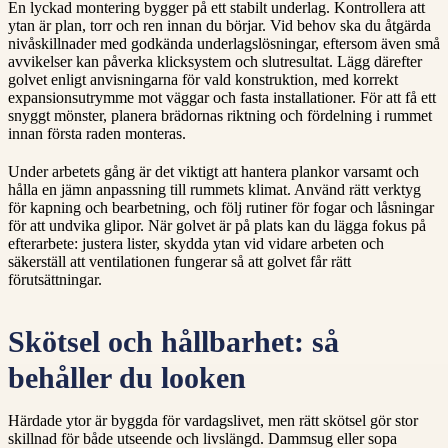
En lyckad montering bygger på ett stabilt underlag. Kontrollera att
ytan är plan, torr och ren innan du börjar. Vid behov ska du åtgärda
nivåskillnader med godkända underlagslösningar, eftersom även små
avvikelser kan påverka klicksystem och slutresultat. Lägg därefter
golvet enligt anvisningarna för vald konstruktion, med korrekt
expansionsutrymme mot väggar och fasta installationer. För att få ett
snyggt mönster, planera brädornas riktning och fördelning i rummet
innan första raden monteras.
Under arbetets gång är det viktigt att hantera plankor varsamt och
hålla en jämn anpassning till rummets klimat. Använd rätt verktyg
för kapning och bearbetning, och följ rutiner för fogar och låsningar
för att undvika glipor. När golvet är på plats kan du lägga fokus på
efterarbete: justera lister, skydda ytan vid vidare arbeten och
säkerställ att ventilationen fungerar så att golvet får rätt
förutsättningar.
Skötsel och hållbarhet: så
behåller du looken
Härdade ytor är byggda för vardagslivet, men rätt skötsel gör stor
skillnad för både utseende och livslängd. Dammsug eller sopa